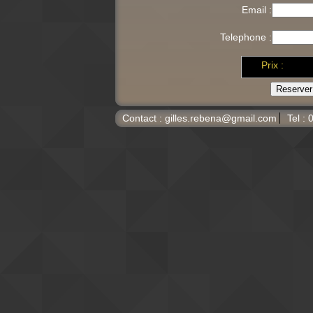
Email :
Telephone :
Prix :
Contact : gilles.rebena@
gmail.com
Tel :