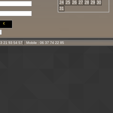
24
25
26
27
28
29
30
31
€
 03 21 93
54 57
Mobile : 06 37 74
22 85