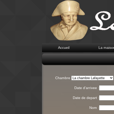
Accueil
La maiso
Chambre
Date d'arrivee :
Date de depart :
Nom :